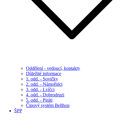
Oddělení - vedoucí, kontakty
Důležité informace
1. odd. - Sovičky
2. odd. - Námořníci
3. odd. - Lvíčci
4. odd. - Dobrodruzi
5. odd. - Piráti
Čipový systém Bellhop
ŠPP