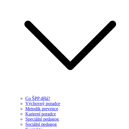
Co ŠPP dělá?
Výchovný poradce
Metodik prevence
Karierní poradce
Speciální pedagog
Sociální pedagog