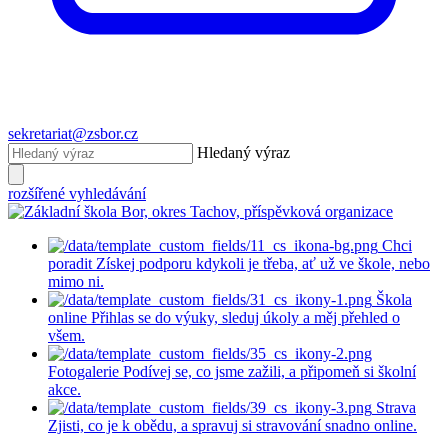
sekretariat@zsbor.cz
Hledaný výraz
rozšířené vyhledávání
Chci
poradit
Získej podporu kdykoli je třeba, ať už ve škole, nebo
mimo ni.
Škola
online
Přihlas se do výuky, sleduj úkoly a měj přehled o
všem.
Fotogalerie
Podívej se, co jsme zažili, a připomeň si školní
akce.
Strava
Zjisti, co je k obědu, a spravuj si stravování snadno online.