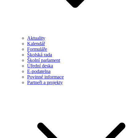
Aktuality
Kalendář
Formuláře
Školská rada
Školní parlament
Úřední deska
E-podatelna
Povinné informace
Partneři a projekty