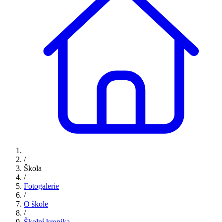
/
Škola
/
Fotogalerie
/
O škole
/
Školní kronika