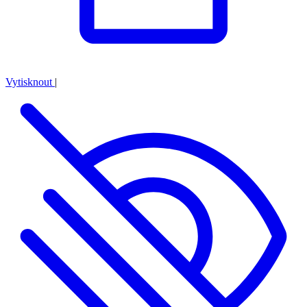
Vytisknout
|