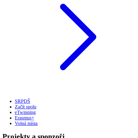
SRPDŠ
Začít spolu
eTwinning
Erasmus+
Volná místa
Projekty a sponzoři