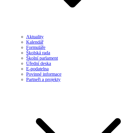
Aktuality
Kalendář
Formuláře
Školská rada
Školní parlament
Úřední deska
E-podatelna
Povinné informace
Partneři a projekty