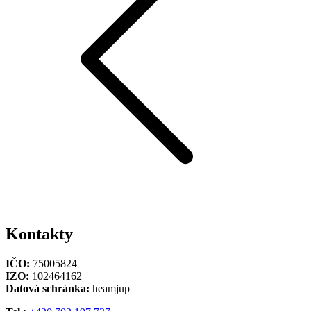
Kontakty
IČO:
75005824
IZO:
102464162
Datová schránka:
heamjup