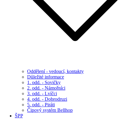
Oddělení - vedoucí, kontakty
Důležité informace
1. odd. - Sovičky
2. odd. - Námořníci
3. odd. - Lvíčci
4. odd. - Dobrodruzi
5. odd. - Piráti
Čipový systém Bellhop
ŠPP