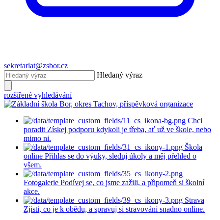
sekretariat@zsbor.cz
Hledaný výraz
rozšířené vyhledávání
Chci
poradit
Získej podporu kdykoli je třeba, ať už ve škole, nebo
mimo ni.
Škola
online
Přihlas se do výuky, sleduj úkoly a měj přehled o
všem.
Fotogalerie
Podívej se, co jsme zažili, a připomeň si školní
akce.
Strava
Zjisti, co je k obědu, a spravuj si stravování snadno online.