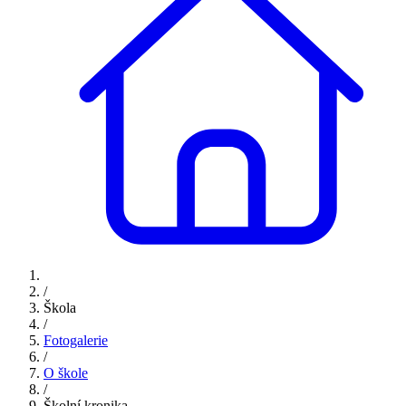
/
Škola
/
Fotogalerie
/
O škole
/
Školní kronika