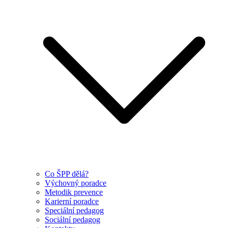
Co ŠPP dělá?
Výchovný poradce
Metodik prevence
Karierní poradce
Speciální pedagog
Sociální pedagog