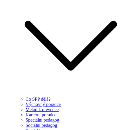
Co ŠPP dělá?
Výchovný poradce
Metodik prevence
Karierní poradce
Speciální pedagog
Sociální pedagog