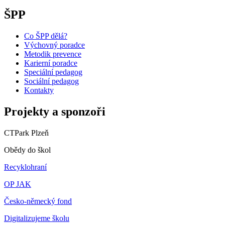
ŠPP
Co ŠPP dělá?
Výchovný poradce
Metodik prevence
Karierní poradce
Speciální pedagog
Sociální pedagog
Kontakty
Projekty a sponzoři
CTPark Plzeň
Obědy do škol
Recyklohraní
OP JAK
Česko-německý fond
Digitalizujeme školu