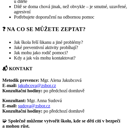
u dítěte
Dítě se doma chová jinak, než obvykle – je smutné, uzavřené,
agresivní
Potřebujete doporučení na odbornou pomoc
❓ NA CO SE MŮŽETE ZEPTAT?
Jak škola řeší šikanu a jiné problémy?
Jaké preventivní aktivity probíhají?
Jak mohu jako rodič pomoci?
Kdy a jak vás mohu kontaktovat?
📬
KONTAKT
Metodik prevence:
Mgr. Alena Jakubcová
E-mail:
jakubcova@zsbor.cz
Konzultační hodiny:
po předchozí domluvě
Konzultant:
Mgr. Anna Sudová
E-mail:
sudova@zsbor.cz
Konzultační hodiny:
po předchozí domluvě
🧩
Společně můžeme vytvořit školu, kde se děti cítí v bezpečí
a mohou růst.