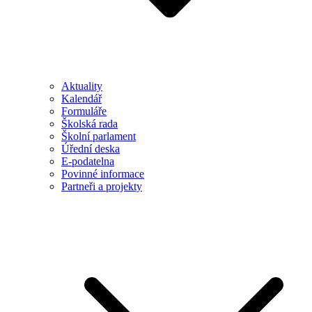
Aktuality
Kalendář
Formuláře
Školská rada
Školní parlament
Úřední deska
E-podatelna
Povinné informace
Partneři a projekty