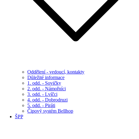
Oddělení - vedoucí, kontakty
Důležité informace
1. odd. - Sovičky
2. odd. - Námořníci
3. odd. - Lvíčci
4. odd. - Dobrodruzi
5. odd. - Piráti
Čipový systém Bellhop
ŠPP