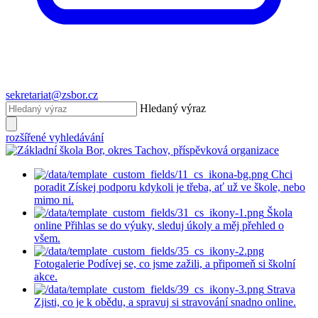
sekretariat@zsbor.cz
Hledaný výraz
rozšířené vyhledávání
Chci
poradit
Získej podporu kdykoli je třeba, ať už ve škole, nebo
mimo ni.
Škola
online
Přihlas se do výuky, sleduj úkoly a měj přehled o
všem.
Fotogalerie
Podívej se, co jsme zažili, a připomeň si školní
akce.
Strava
Zjisti, co je k obědu, a spravuj si stravování snadno online.