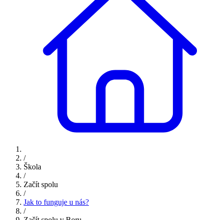
/
Škola
/
Začít spolu
/
Jak to funguje u nás?
/
Začít spolu v Boru