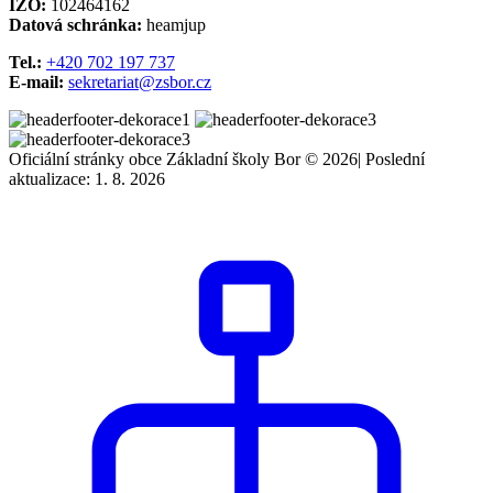
IZO:
102464162
Datová schránka:
heamjup
Tel.:
+420 702 197 737
E-mail:
sekretariat@zsbor.cz
Oficiální stránky obce Základní školy Bor © 2026
|
Poslední
aktualizace: 1. 8. 2026