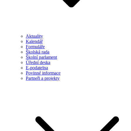
Aktuality
Kalendář
Formuláře
Školská rada
Školní parlament
Úřední deska
E-podatelna
Povinné informace
Partneři a projekty