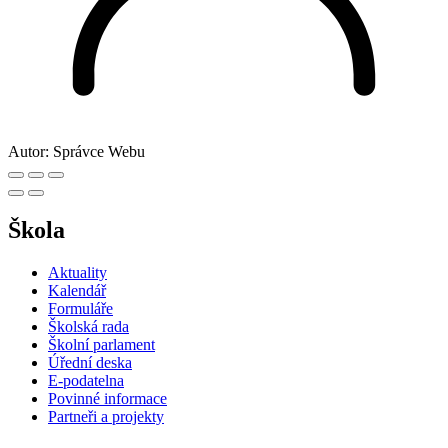
Autor:
Správce Webu
Škola
Aktuality
Kalendář
Formuláře
Školská rada
Školní parlament
Úřední deska
E-podatelna
Povinné informace
Partneři a projekty