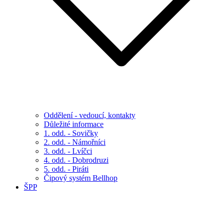
Oddělení - vedoucí, kontakty
Důležité informace
1. odd. - Sovičky
2. odd. - Námořníci
3. odd. - Lvíčci
4. odd. - Dobrodruzi
5. odd. - Piráti
Čipový systém Bellhop
ŠPP