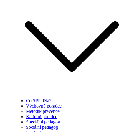
Co ŠPP dělá?
Výchovný poradce
Metodik prevence
Karierní poradce
Speciální pedagog
Sociální pedagog