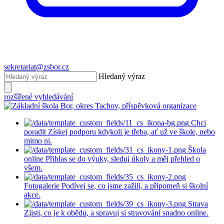
sekretariat@zsbor.cz
Hledaný výraz
rozšířené vyhledávání
Chci
poradit
Získej podporu kdykoli je třeba, ať už ve škole, nebo
mimo ni.
Škola
online
Přihlas se do výuky, sleduj úkoly a měj přehled o
všem.
Fotogalerie
Podívej se, co jsme zažili, a připomeň si školní
akce.
Strava
Zjisti, co je k obědu, a spravuj si stravování snadno online.