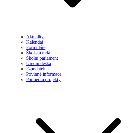
Aktuality
Kalendář
Formuláře
Školská rada
Školní parlament
Úřední deska
E-podatelna
Povinné informace
Partneři a projekty