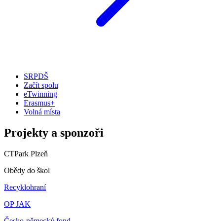
SRPDŠ
Začít spolu
eTwinning
Erasmus+
Volná místa
Projekty a sponzoři
CTPark Plzeň
Obědy do škol
Recyklohraní
OP JAK
Česko-německý fond