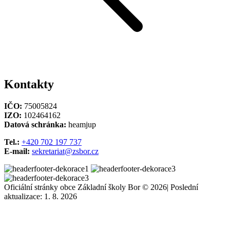
Kontakty
IČO:
75005824
IZO:
102464162
Datová schránka:
heamjup
Tel.:
+420 702 197 737
E-mail:
sekretariat@zsbor.cz
Oficiální stránky obce Základní školy Bor © 2026
|
Poslední
aktualizace: 1. 8. 2026