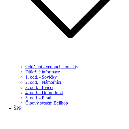
Oddělení - vedoucí, kontakty
Důležité informace
1. odd. - Sovičky
2. odd. - Námořníci
3. odd. - Lvíčci
4. odd. - Dobrodruzi
5. odd. - Piráti
Čipový systém Bellhop
ŠPP