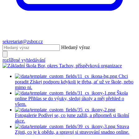
sekretariat@zsbor.cz
Hledaný výraz
rozšířené vyhledávání
Chci
poradit
Získej podporu kdykoli je třeba, ať už ve škole, nebo
mimo ni.
Škola
online
Přihlas se do výuky, sleduj úkoly a měj přehled o
všem.
Fotogalerie
Podívej se, co jsme zažili, a připomeň si školní
akce.
Strava
Zjisti, co je k obědu, a spravuj si stravování snadno online.