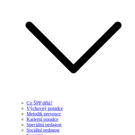
Co ŠPP dělá?
Výchovný poradce
Metodik prevence
Karierní poradce
Speciální pedagog
Sociální pedagog