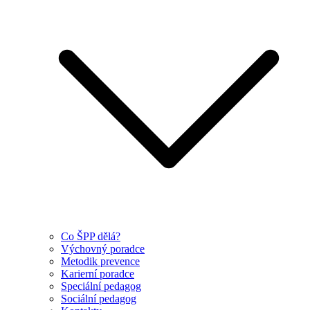
Co ŠPP dělá?
Výchovný poradce
Metodik prevence
Karierní poradce
Speciální pedagog
Sociální pedagog