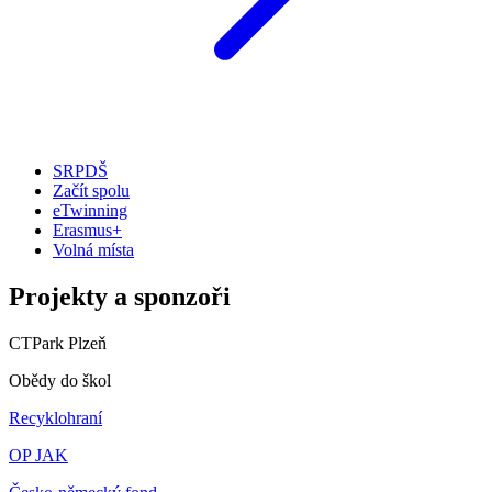
SRPDŠ
Začít spolu
eTwinning
Erasmus+
Volná místa
Projekty a sponzoři
CTPark Plzeň
Obědy do škol
Recyklohraní
OP JAK