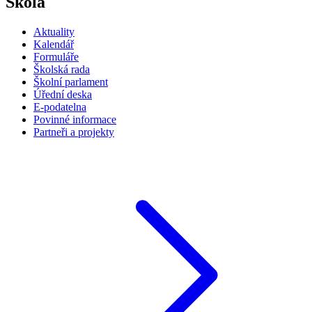
Škola
Aktuality
Kalendář
Formuláře
Školská rada
Školní parlament
Úřední deska
E-podatelna
Povinné informace
Partneři a projekty