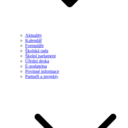
Aktuality
Kalendář
Formuláře
Školská rada
Školní parlament
Úřední deska
E-podatelna
Povinné informace
Partneři a projekty