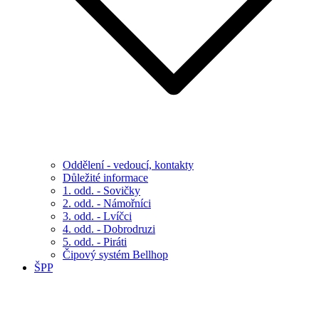
Oddělení - vedoucí, kontakty
Důležité informace
1. odd. - Sovičky
2. odd. - Námořníci
3. odd. - Lvíčci
4. odd. - Dobrodruzi
5. odd. - Piráti
Čipový systém Bellhop
ŠPP