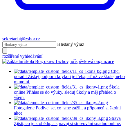
sekretariat@zsbor.cz
Hledaný výraz
rozšířené vyhledávání
Chci
poradit
Získej podporu kdykoli je třeba, ať už ve škole, nebo
mimo ni.
Škola
online
Přihlas se do výuky, sleduj úkoly a měj přehled o
všem.
Fotogalerie
Podívej se, co jsme zažili, a připomeň si školní
akce.
Strava
Zjisti, co je k obědu, a spravuj si stravování snadno online.