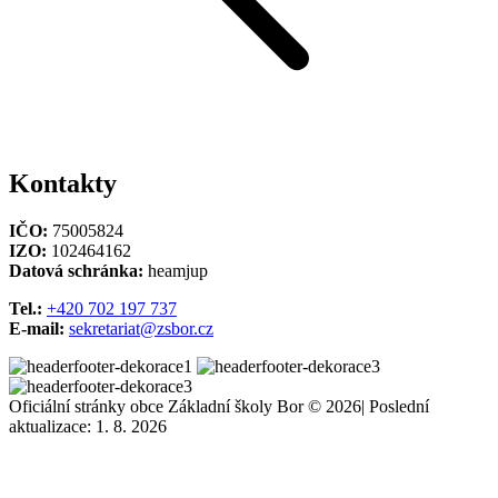
Kontakty
IČO:
75005824
IZO:
102464162
Datová schránka:
heamjup
Tel.:
+420 702 197 737
E-mail:
sekretariat@zsbor.cz
Oficiální stránky obce Základní školy Bor © 2026
|
Poslední
aktualizace: 1. 8. 2026