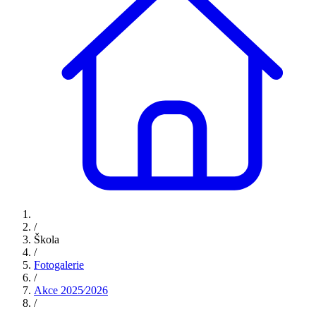
/
Škola
/
Fotogalerie
/
Akce 2025⁄2026
/