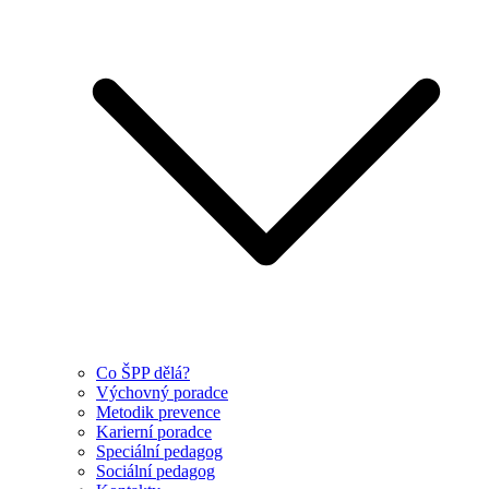
Co ŠPP dělá?
Výchovný poradce
Metodik prevence
Karierní poradce
Speciální pedagog
Sociální pedagog