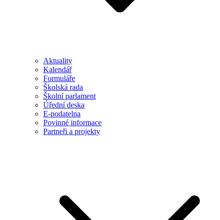
Aktuality
Kalendář
Formuláře
Školská rada
Školní parlament
Úřední deska
E-podatelna
Povinné informace
Partneři a projekty