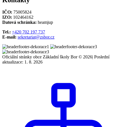
Kontakty
IČO:
75005824
IZO:
102464162
Datová schránka:
heamjup
Tel.:
+420 702 197 737
E-mail:
sekretariat@zsbor.cz
Oficiální stránky obce Základní školy Bor © 2026
|
Poslední
aktualizace: 1. 8. 2026