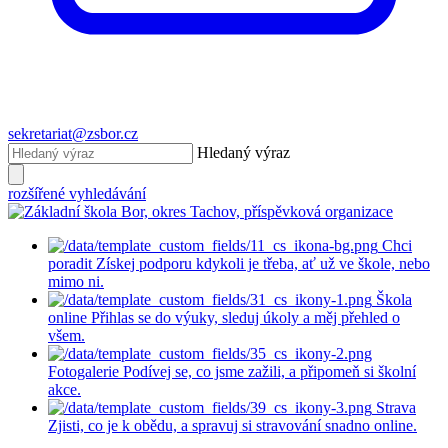
sekretariat@zsbor.cz
Hledaný výraz
rozšířené vyhledávání
Chci
poradit
Získej podporu kdykoli je třeba, ať už ve škole, nebo
mimo ni.
Škola
online
Přihlas se do výuky, sleduj úkoly a měj přehled o
všem.
Fotogalerie
Podívej se, co jsme zažili, a připomeň si školní
akce.
Strava
Zjisti, co je k obědu, a spravuj si stravování snadno online.