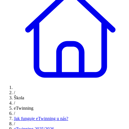
/
Škola
/
eTwinning
/
Jak funguje eTwinning u nás?
/
eTwinning 2025/2026