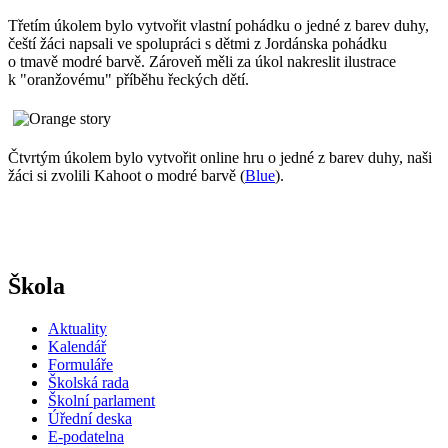
Třetím úkolem bylo vytvořit vlastní pohádku o jedné z barev duhy,
čeští žáci napsali ve spolupráci s dětmi z Jordánska pohádku
o tmavě modré barvě. Zároveň měli za úkol nakreslit ilustrace
k "oranžovému" příběhu řeckých dětí.
Čtvrtým úkolem bylo vytvořit online hru o jedné z barev duhy, naši
žáci si zvolili Kahoot o modré barvě (
Blue
).
Škola
Aktuality
Kalendář
Formuláře
Školská rada
Školní parlament
Úřední deska
E-podatelna