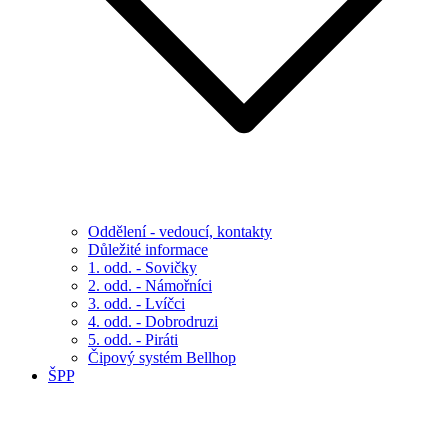
Oddělení - vedoucí, kontakty
Důležité informace
1. odd. - Sovičky
2. odd. - Námořníci
3. odd. - Lvíčci
4. odd. - Dobrodruzi
5. odd. - Piráti
Čipový systém Bellhop
ŠPP