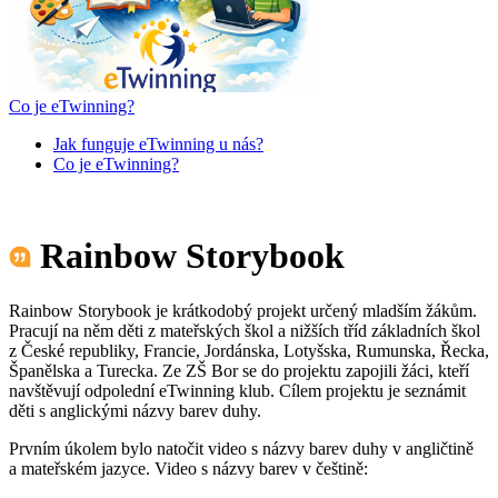
Co je eTwinning?
Jak funguje eTwinning u nás?
Co je eTwinning?
Rainbow Storybook
Rainbow Storybook je krátkodobý projekt určený mladším žákům.
Pracují na něm děti z mateřských škol a nižších tříd základních škol
z České republiky, Francie, Jordánska, Lotyšska, Rumunska, Řecka,
Španělska a Turecka. Ze ZŠ Bor se do projektu zapojili žáci, kteří
navštěvují odpolední eTwinning klub. Cílem projektu je seznámit
děti s anglickými názvy barev duhy.
Prvním úkolem bylo natočit video s názvy barev duhy v angličtině
a mateřském jazyce. Video s názvy barev v češtině: