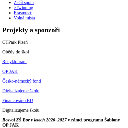
Začít spolu
eTwinning
Erasmus+
Volná místa
Projekty a sponzoři
CTPark Plzeň
Obědy do škol
Recyklohraní
OP JAK
Česko-německý fond
Digitalizujeme školu
Financováno EU
Digitalizujeme školu
Rozvoj ZŠ Bor v letech 2026–2027
v rámci programu Šablony
OP JAK