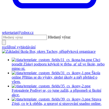
sekretariat@zsbor.cz
Hledaný výraz
rozšířené vyhledávání
Chci
poradit
Získej podporu kdykoli je třeba, ať už ve škole, nebo
mimo ni.
Škola
online
Přihlas se do výuky, sleduj úkoly a měj přehled o
všem.
Fotogalerie
Podívej se, co jsme zažili, a připomeň si školní
akce.
Strava
Zjisti, co je k obědu, a spravuj si stravování snadno online.