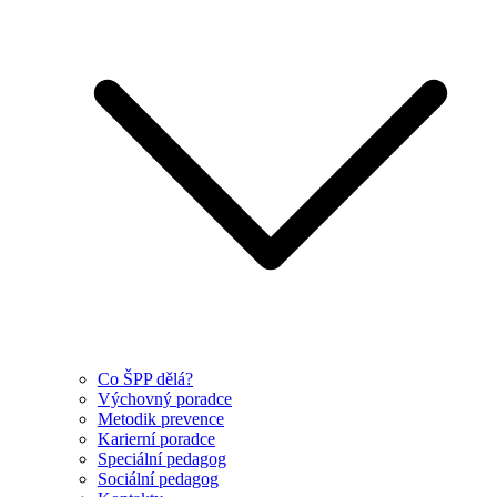
Co ŠPP dělá?
Výchovný poradce
Metodik prevence
Karierní poradce
Speciální pedagog
Sociální pedagog