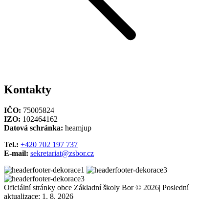
Kontakty
IČO:
75005824
IZO:
102464162
Datová schránka:
heamjup
Tel.:
+420 702 197 737
E-mail:
sekretariat@zsbor.cz
Oficiální stránky obce Základní školy Bor © 2026
|
Poslední
aktualizace: 1. 8. 2026