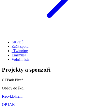
SRPDŠ
Začít spolu
eTwinning
Erasmus+
Volná místa
Projekty a sponzoři
CTPark Plzeň
Obědy do škol
Recyklohraní
OP JAK