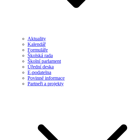
Aktuality
Kalendář
Formuláře
Školská rada
Školní parlament
Úřední deska
E-podatelna
Povinné informace
Partneři a projekty