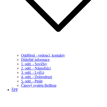
Oddělení - vedoucí, kontakty
Důležité informace
1. odd. - Sovičky
2. odd. - Námořníci
3. odd. - Lvíčci
4. odd. - Dobrodruzi
5. odd. - Piráti
Čipový systém Bellhop
ŠPP