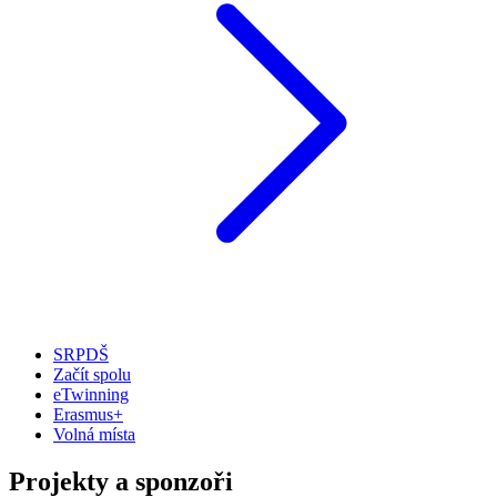
SRPDŠ
Začít spolu
eTwinning
Erasmus+
Volná místa
Projekty a sponzoři