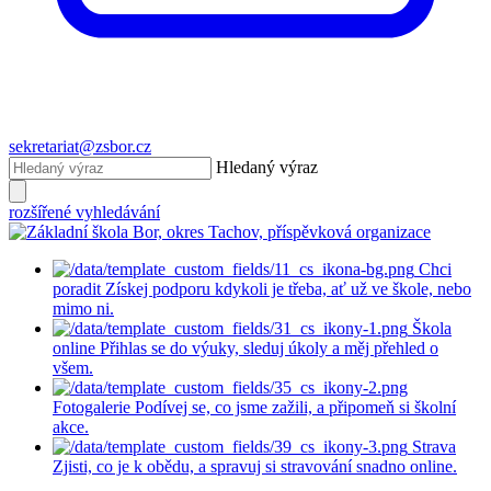
sekretariat@zsbor.cz
Hledaný výraz
rozšířené vyhledávání
Chci
poradit
Získej podporu kdykoli je třeba, ať už ve škole, nebo
mimo ni.
Škola
online
Přihlas se do výuky, sleduj úkoly a měj přehled o
všem.
Fotogalerie
Podívej se, co jsme zažili, a připomeň si školní
akce.
Strava
Zjisti, co je k obědu, a spravuj si stravování snadno online.