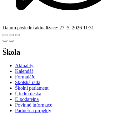
Datum poslední aktualizace:
27. 5. 2026 11:31
Škola
Aktuality
Kalendář
Formuláře
Školská rada
Školní parlament
Úřední deska
E-podatelna
Povinné informace
Partneři a projekty