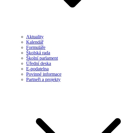
Aktuality
Kalendář
Formuláře
Školská rada
Školní parlament
Úřední deska
E-podatelna
Povinné informace
Partneři a projekty