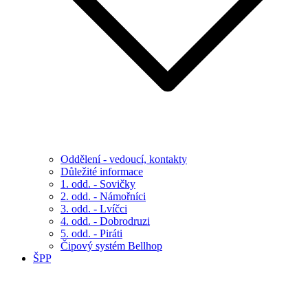
Oddělení - vedoucí, kontakty
Důležité informace
1. odd. - Sovičky
2. odd. - Námořníci
3. odd. - Lvíčci
4. odd. - Dobrodruzi
5. odd. - Piráti
Čipový systém Bellhop
ŠPP