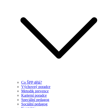
Co ŠPP dělá?
Výchovný poradce
Metodik prevence
Karierní poradce
Speciální pedagog
Sociální pedagog