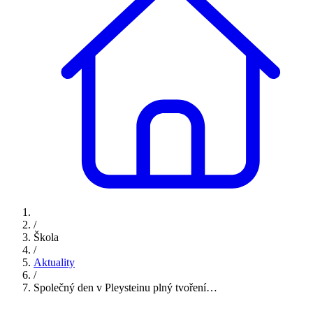
/
Škola
/
Aktuality
/
Společný den v Pleysteinu plný tvoření…