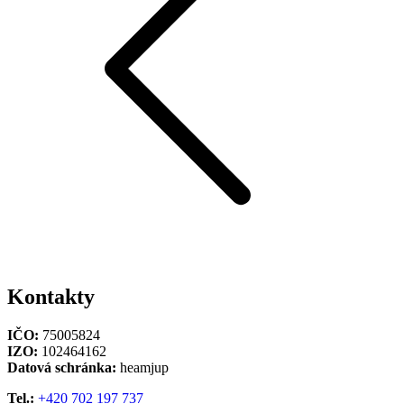
Kontakty
IČO:
75005824
IZO:
102464162
Datová schránka:
heamjup
Tel.:
+420 702 197 737