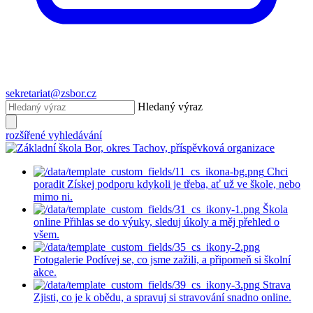
sekretariat@zsbor.cz
Hledaný výraz
rozšířené vyhledávání
Chci
poradit
Získej podporu kdykoli je třeba, ať už ve škole, nebo
mimo ni.
Škola
online
Přihlas se do výuky, sleduj úkoly a měj přehled o
všem.
Fotogalerie
Podívej se, co jsme zažili, a připomeň si školní
akce.
Strava
Zjisti, co je k obědu, a spravuj si stravování snadno online.