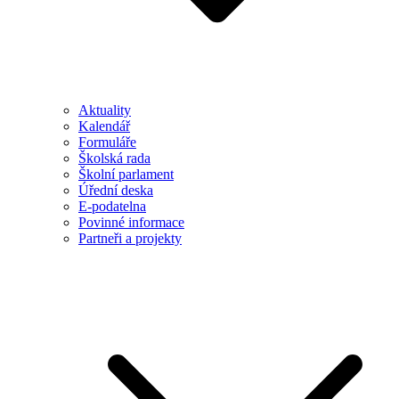
Aktuality
Kalendář
Formuláře
Školská rada
Školní parlament
Úřední deska
E-podatelna
Povinné informace
Partneři a projekty