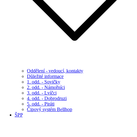
Oddělení - vedoucí, kontakty
Důležité informace
1. odd. - Sovičky
2. odd. - Námořníci
3. odd. - Lvíčci
4. odd. - Dobrodruzi
5. odd. - Piráti
Čipový systém Bellhop
ŠPP