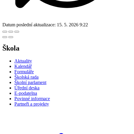
Datum poslední aktualizace:
15. 5. 2026 9:22
Škola
Aktuality
Kalendář
Formuláře
Školská rada
Školní parlament
Úřední deska
E-podatelna
Povinné informace
Partneři a projekty