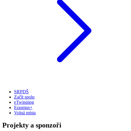
SRPDŠ
Začít spolu
eTwinning
Erasmus+
Volná místa
Projekty a sponzoři