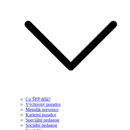
Co ŠPP dělá?
Výchovný poradce
Metodik prevence
Karierní poradce
Speciální pedagog
Sociální pedagog