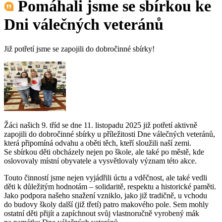
Pomáhali jsme se sbírkou ke
Dni válečných veteránů
Již potřetí jsme se zapojili do dobročinné sbírky!
Žáci našich 9. tříd se dne 11. listopadu 2025 již potřetí aktivně
zapojili do dobročinné sbírky u příležitosti Dne válečných veteránů,
která připomíná odvahu a oběti těch, kteří sloužili naší zemi.
Se sbírkou děti obcházely nejen po škole, ale také po městě, kde
oslovovaly místní obyvatele a vysvětlovaly význam této akce.
Touto činností jsme nejen vyjádřili úctu a vděčnost, ale také vedli
děti k důležitým hodnotám – solidaritě, respektu a historické paměti.
Jako podpora našeho snažení vzniklo, jako již tradičně, u vchodu
do budovy školy další (již třetí) patro makového pole. Sem mohly
ostatní děti přijít a zapíchnout svůj vlastnoručně vyrobený mák