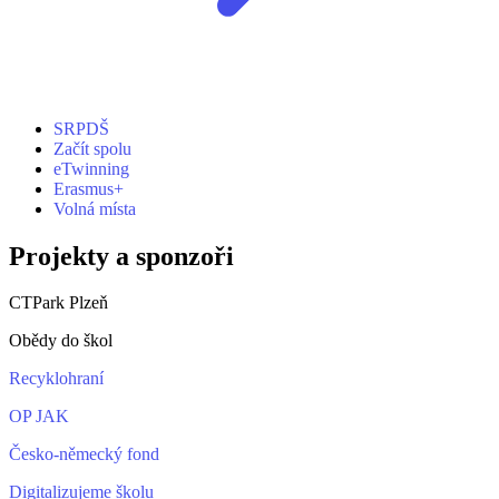
SRPDŠ
Začít spolu
eTwinning
Erasmus+
Volná místa
Projekty a sponzoři
CTPark Plzeň
Obědy do škol
Recyklohraní
OP JAK
Česko-německý fond
Digitalizujeme školu