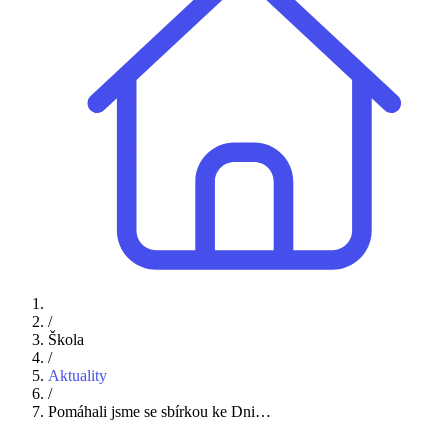
/
Škola
/
Aktuality
/
Pomáhali jsme se sbírkou ke Dni…