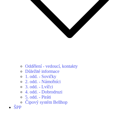
Oddělení - vedoucí, kontakty
Důležité informace
1. odd. - Sovičky
2. odd. - Námořníci
3. odd. - Lvíčci
4. odd. - Dobrodruzi
5. odd. - Piráti
Čipový systém Bellhop
ŠPP