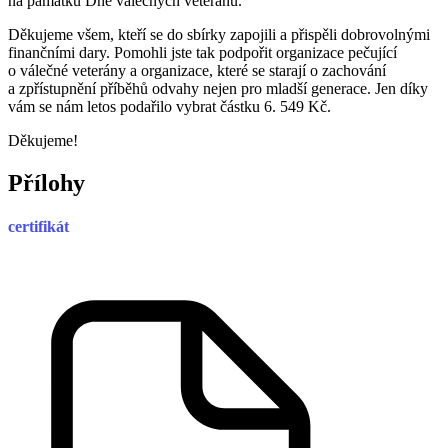
na památku Dne válečných veteránů.
Děkujeme všem, kteří se do sbírky zapojili a přispěli dobrovolnými
finančními dary. Pomohli jste tak podpořit organizace pečující
o válečné veterány a organizace, které se starají o zachování
a zpřístupnění příběhů odvahy nejen pro mladší generace. Jen díky
vám se nám letos podařilo vybrat částku 6. 549 Kč.
Děkujeme!
Přílohy
certifikát