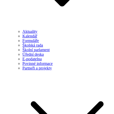
Aktuality
Kalendář
Formuláře
Školská rada
Školní parlament
Úřední deska
E-podatelna
Povinné informace
Partneři a projekty