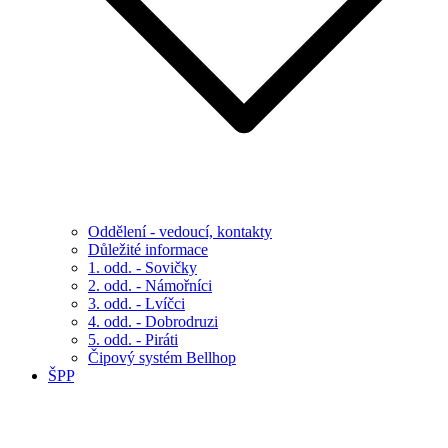
Oddělení - vedoucí, kontakty
Důležité informace
1. odd. - Sovičky
2. odd. - Námořníci
3. odd. - Lvíčci
4. odd. - Dobrodruzi
5. odd. - Piráti
Čipový systém Bellhop
ŠPP