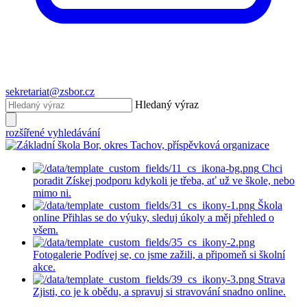
sekretariat@zsbor.cz
Hledaný výraz
rozšířené vyhledávání
Chci
poradit
Získej podporu kdykoli je třeba, ať už ve škole, nebo
mimo ni.
Škola
online
Přihlas se do výuky, sleduj úkoly a měj přehled o
všem.
Fotogalerie
Podívej se, co jsme zažili, a připomeň si školní
akce.
Strava
Zjisti, co je k obědu, a spravuj si stravování snadno online.