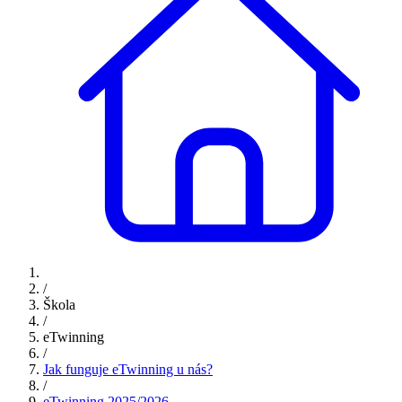
/
Škola
/
eTwinning
/
Jak funguje eTwinning u nás?
/
eTwinning 2025/2026