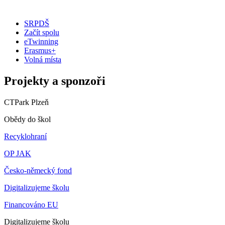
SRPDŠ
Začít spolu
eTwinning
Erasmus+
Volná místa
Projekty a sponzoři
CTPark Plzeň
Obědy do škol
Recyklohraní
OP JAK
Česko-německý fond
Digitalizujeme školu
Financováno EU
Digitalizujeme školu