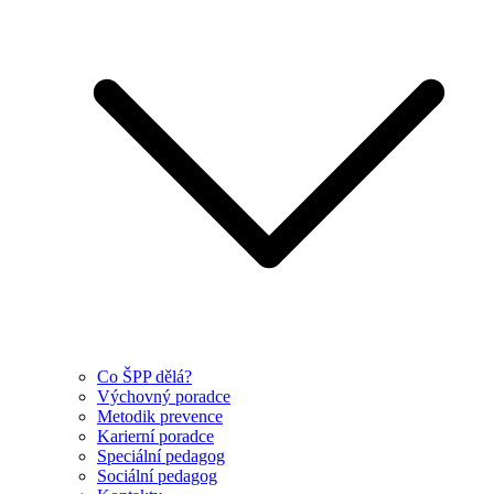
Co ŠPP dělá?
Výchovný poradce
Metodik prevence
Karierní poradce
Speciální pedagog
Sociální pedagog